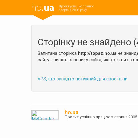
ho
.ua
Проект успішно працює
з серпня 2005 року
Сторінку не знайдено (
Запитана сторінка
http://topaz.ho.ua
не знайде
сайту - пишіть власнику сайта, якщо ж ви і є в
VPS, що занадто потужний для своєї ціни
ho
.ua
Проект успішно працює з серпня 20