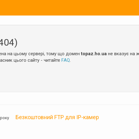
404)
на на цьому сервері, тому що домен
topaz.ho.ua
не вказує на ж
ласник цього сайту - читайте
FAQ
.
Безкоштовний FTP для IP-камер
05 року